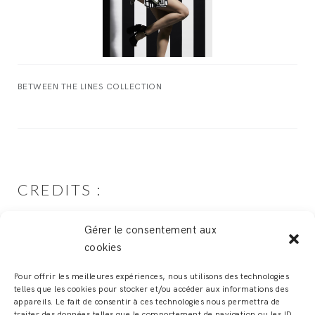
BETWEEN THE LINES COLLECTION
CREDITS :
Photographer:
Steeve Josch
Gérer le consentement aux
Model:
Mylène Debord
cookies
Fashion Designer: Adeline Ziliox
Makeup Artist:
Emilie Grauffel Emiartistik
Pour offrir les meilleures expériences, nous utilisons des technologies
telles que les cookies pour stocker et/ou accéder aux informations des
Hair Stylist:
David Baehr
appareils. Le fait de consentir à ces technologies nous permettra de
traiter des données telles que le comportement de navigation ou les ID