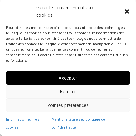
Crédits photographiques :
Benjamin Hincker
Gérer le consentement aux
cookies
ARTICLE 15 – LOI
Pour offrir les meilleures expériences, nous utilisons des technologies
telles que les cookies pour stocker et/ou accéder aux informations des
APPLICABLE
appareils. Le fait de consentir à ces technologies nous permettra de
traiter des données telles que le comportement de navigation ou les ID
uniques sur ce site. Le fait de ne pas consentir ou de retirer son
Les présentes conditions d’utilisation du site
consentement peut avoir un effet négatif sur certaines caractéristiques
et fonctions.
sont régies par la loi française et soumises à la
compétence des tribunaux du siège social de
l’éditeur, sous réserve d’une attribution de
Accepter
compétence spécifique découlant d’un texte de
Refuser
loi ou réglementaire particulier.
Voir les préférences
ARTICLE 16 –
Information sur les
Mentions légales et politique de
cookies
confidentialité
CONTACTEZ-NOUS