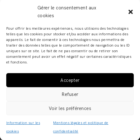
Gérer le consentement aux
cookies
Pour offrir les meilleures expériences, nous utilisons des technologies
telles que les cookies pour stocker et/ou accéder aux informations des
appareils. Le fait de consentir à ces technologies nous permettra de
traiter des données telles que le comportement de navigation ou les ID
uniques sur ce site. Le fait de ne pas consentir ou de retirer son
consentement peut avoir un effet négatif sur certaines caractéristiques
et fonctions.
Accepter
ADELINE ZILIOX - SHOWROOM & ATELIER – 6, RUE DES
Refuser
FRANCS BOURGEOIS – 67000 STRASBOURG COPYRIGHT
© 2019 · ADELINE ZILIOX ·
MENTIONS LÉGALES /
Voir les préférences
POLITIQUE DE CONFIDENTIALITÉ
·
CGV
Information sur les
Mentions légales et politique de
cookies
confidentialité