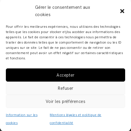
Gérer le consentement aux
cookies
Pour offrir les meilleures expériences, nous utilisons des technologies
telles que les cookies pour stocker et/ou accéder aux informations des
appareils. Le fait de consentir à ces technologies nous permettra de
traiter des données telles que le comportement de navigation ou les ID
uniques sur ce site. Le fait de ne pas consentir ou de retirer son
consentement peut avoir un effet négatif sur certaines caractéristiques
et fonctions.
Accepter
ADELINE ZILIOX - SHOWROOM & ATELIER – 6, RUE DES
Refuser
FRANCS BOURGEOIS – 67000 STRASBOURG COPYRIGHT
© 2019 · ADELINE ZILIOX ·
MENTIONS LÉGALES /
Voir les préférences
POLITIQUE DE CONFIDENTIALITÉ
·
CGV
Information sur les
Mentions légales et politique de
cookies
confidentialité