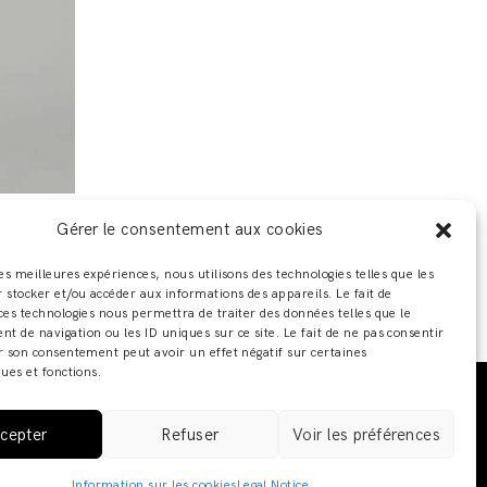
Gérer le consentement aux cookies
les meilleures expériences, nous utilisons des technologies telles que les
 stocker et/ou accéder aux informations des appareils. Le fait de
ces technologies nous permettra de traiter des données telles que le
 de navigation ou les ID uniques sur ce site. Le fait de ne pas consentir
r son consentement peut avoir un effet négatif sur certaines
ques et fonctions.
 ADELINE ZILIOX ·
MENTIONS LÉGALES / POLITIQUE DE
cepter
Refuser
Voir les préférences
Information sur les cookies
Legal Notice