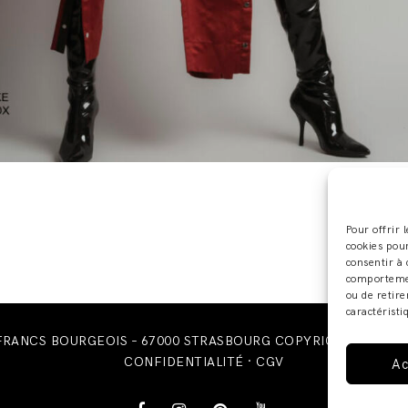
Pour offrir 
cookies pour
consentir à 
comportement
ou de retire
caractéristi
 FRANCS BOURGEOIS – 67000 STRASBOURG COPYRIGHT © 2019 ·
CONFIDENTIALITÉ
·
CGV
Ac