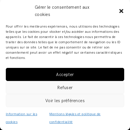
Gérer le consentement aux
cookies
Pour offrir les meilleures expériences, nous utilisons des technologies
telles que les cookies pour stocker et/ou accéder aux informations des
appareils. Le fait de consentir à ces technologies nous permettra de
traiter des données telles que le comportement de navigation ou les ID
uniques sur ce site. Le fait de ne pas consentir ou de retirer son
consentement peut avoir un effet négatif sur certaines caractéristiques
et fonctions.
Accepter
ADELINE ZILIOX - SHOWROOM & ATELIER – 6, RUE DES
Refuser
FRANCS BOURGEOIS – 67000 STRASBOURG COPYRIGHT
© 2019 · ADELINE ZILIOX ·
MENTIONS LÉGALES /
Voir les préférences
POLITIQUE DE CONFIDENTIALITÉ
·
CGV
Information sur les
Mentions légales et politique de
cookies
confidentialité