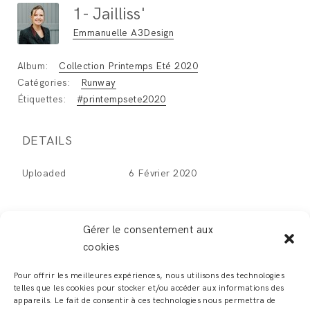
1- Jailliss'
Emmanuelle A3Design
Album:
Collection Printemps Eté 2020
Catégories:
Runway
Étiquettes:
#printempsete2020
DETAILS
Uploaded
6 Février 2020
Gérer le consentement aux
cookies
LEAVE A REPLY
Pour offrir les meilleures expériences, nous utilisons des technologies
telles que les cookies pour stocker et/ou accéder aux informations des
Vous devez
vous connecter
pour publier un
appareils. Le fait de consentir à ces technologies nous permettra de