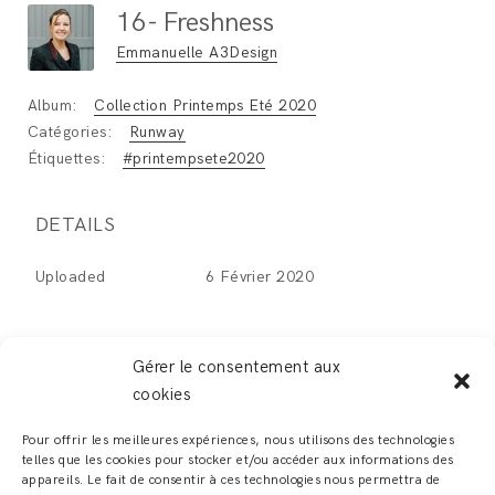
16- Freshness
Emmanuelle A3Design
Album:
Collection Printemps Eté 2020
Catégories:
Runway
Étiquettes:
#printempsete2020
DETAILS
Uploaded
6 Février 2020
Gérer le consentement aux
cookies
LEAVE A REPLY
Pour offrir les meilleures expériences, nous utilisons des technologies
telles que les cookies pour stocker et/ou accéder aux informations des
Vous devez
vous connecter
pour publier un
appareils. Le fait de consentir à ces technologies nous permettra de