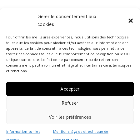
Gérer le consentement aux
cookies
LEAVE A REPLY
Pour offrir les meilleures expériences, nous utilisons des technologies
telles que les cookies pour stocker et/ou accéder aux informations des
Vous devez
vous connecter
pour publier un
appareils. Le fait de consentir à ces technologies nous permettra de
traiter des données telles que le comportement de navigation ou les ID
commentaire.
uniques sur ce site. Le fait de ne pas consentir ou de retirer son
consentement peut avoir un effet négatif sur certaines caractéristiques
et fonctions.
Accepter
ADELINE ZILIOX - SHOWROOM & ATELIER – 6, RUE DES
Refuser
FRANCS BOURGEOIS – 67000 STRASBOURG COPYRIGHT
© 2019 · ADELINE ZILIOX ·
MENTIONS LÉGALES /
Voir les préférences
POLITIQUE DE CONFIDENTIALITÉ
·
CGV
Information sur les
Mentions légales et politique de