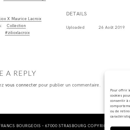
DETAILS
liox X Maurice Lacroix
s:
Collection
Uploaded
26 Août 2019
:
#zilioxlacroix
E A REPLY
vez
vous connecter
pour publier un commentaire.
Pour offrir 
cookies pour
consentir à 
comportement
ou de retire
caractéristi
 FRANCS BOURGEOIS – 67000 STRASBOURG COPYRIGHT © 2019 ·