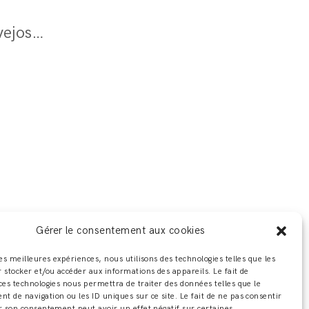
Adeline Ziliox- Trip To The Moon - @steevejoschphotographe (14)
Gérer le consentement aux cookies
les meilleures expériences, nous utilisons des technologies telles que les
 stocker et/ou accéder aux informations des appareils. Le fait de
ces technologies nous permettra de traiter des données telles que le
 de navigation ou les ID uniques sur ce site. Le fait de ne pas consentir
r son consentement peut avoir un effet négatif sur certaines