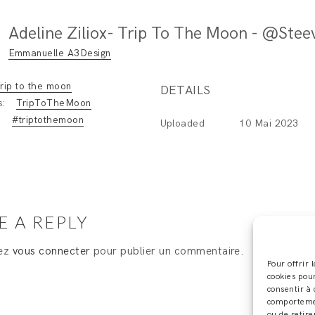
Emmanuelle A3Design
rip to the moon
DETAILS
s:
TripToTheMoon
:
#triptothemoon
Uploaded
10 Mai 2023
E A REPLY
vez
vous connecter
pour publier un commentaire.
Pour offrir 
cookies pour
consentir à 
comportement
ou de retire