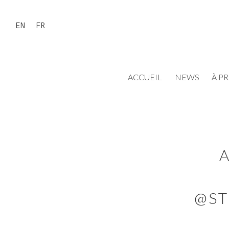
EN
FR
ACCUEIL
NEWS
À P
A
@ST