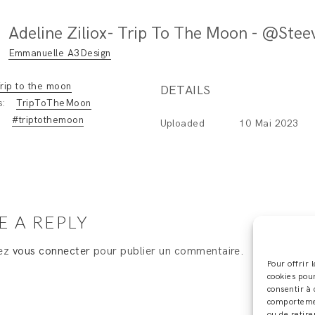
Emmanuelle A3Design
rip to the moon
DETAILS
s:
TripToTheMoon
:
#triptothemoon
Uploaded
10 Mai 2023
E A REPLY
vez
vous connecter
pour publier un commentaire.
Pour offrir 
cookies pour
consentir à 
comportement
ou de retire