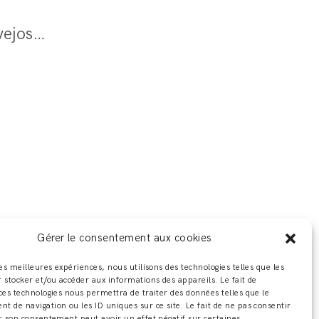
Adeline Ziliox- Trip To The Moon - @steevejoschphotographe (34)
Gérer le consentement aux cookies
les meilleures expériences, nous utilisons des technologies telles que les
 stocker et/ou accéder aux informations des appareils. Le fait de
ces technologies nous permettra de traiter des données telles que le
 de navigation ou les ID uniques sur ce site. Le fait de ne pas consentir
r son consentement peut avoir un effet négatif sur certaines