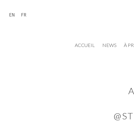
EN
FR
ACCUEIL
NEWS
À P
A
@ST