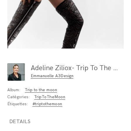
Adeline Ziliox- Trip To The Moon - @steevejoschphotographe (57)
Emmanuelle A3Design
Album:
Trip to the moon
Catégories:
TripToTheMoon
Étiquettes:
#triptothemoon
DETAILS