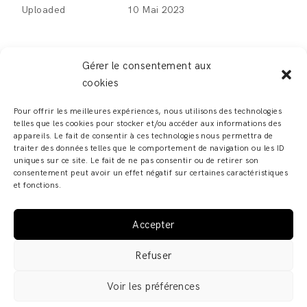
Uploaded
10 Mai 2023
Gérer le consentement aux
cookies
LEAVE A REPLY
Pour offrir les meilleures expériences, nous utilisons des technologies
telles que les cookies pour stocker et/ou accéder aux informations des
Vous devez
vous connecter
pour publier un
appareils. Le fait de consentir à ces technologies nous permettra de
traiter des données telles que le comportement de navigation ou les ID
commentaire.
uniques sur ce site. Le fait de ne pas consentir ou de retirer son
consentement peut avoir un effet négatif sur certaines caractéristiques
et fonctions.
Accepter
ADELINE ZILIOX - SHOWROOM & ATELIER – 6, RUE DES
Refuser
FRANCS BOURGEOIS – 67000 STRASBOURG COPYRIGHT
© 2019 · ADELINE ZILIOX ·
MENTIONS LÉGALES /
Voir les préférences
POLITIQUE DE CONFIDENTIALITÉ
·
CGV