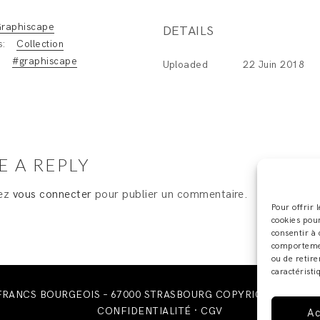
raphiscape
DETAILS
s:
Collection
:
#graphiscape
Uploaded
22 Juin 2018
E A REPLY
vez
vous connecter
pour publier un commentaire.
Pour offrir 
cookies pour
consentir à 
comportement
ou de retire
caractéristi
 FRANCS BOURGEOIS – 67000 STRASBOURG COPYRIGHT © 2019 ·
CONFIDENTIALITÉ
·
CGV
Ac