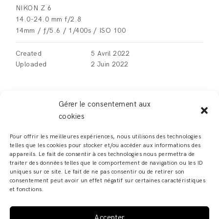
NIKON Z 6
14.0-24.0 mm f/2.8
14mm
/
ƒ/5.6
/
1/400s
/
ISO 100
Created
5 Avril 2022
Uploaded
2 Juin 2022
Gérer le consentement aux
cookies
LEAVE A REPLY
Pour offrir les meilleures expériences, nous utilisons des technologies
telles que les cookies pour stocker et/ou accéder aux informations des
Vous devez
vous connecter
pour publier un
appareils. Le fait de consentir à ces technologies nous permettra de
traiter des données telles que le comportement de navigation ou les ID
commentaire.
uniques sur ce site. Le fait de ne pas consentir ou de retirer son
consentement peut avoir un effet négatif sur certaines caractéristiques
et fonctions.
Accepter