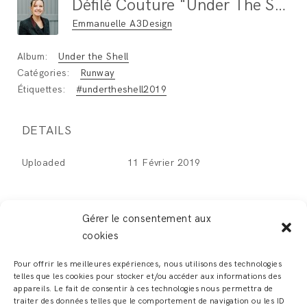
Défilé Couture "Under The Shell" Paris Fashion Week Janvier 2019 / Photo : Ben Hincker
Emmanuelle A3Design
Album:
Under the Shell
Catégories:
Runway
Étiquettes:
#undertheshell2019
DETAILS
Uploaded
11 Février 2019
Gérer le consentement aux
cookies
LEAVE A REPLY
Pour offrir les meilleures expériences, nous utilisons des technologies
telles que les cookies pour stocker et/ou accéder aux informations des
Vous devez
vous connecter
pour publier un
appareils. Le fait de consentir à ces technologies nous permettra de
traiter des données telles que le comportement de navigation ou les ID
commentaire.