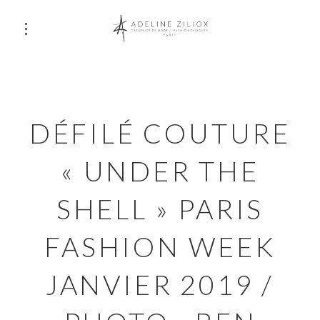
DÉFILÉ COUTURE
« UNDER THE
SHELL » PARIS
FASHION WEEK
JANVIER 2019 /