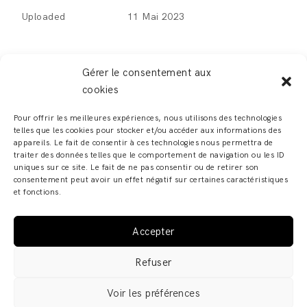
Uploaded
11 Mai 2023
Gérer le consentement aux
cookies
LEAVE A REPLY
Pour offrir les meilleures expériences, nous utilisons des technologies
telles que les cookies pour stocker et/ou accéder aux informations des
Vous devez
vous connecter
pour publier un
appareils. Le fait de consentir à ces technologies nous permettra de
traiter des données telles que le comportement de navigation ou les ID
commentaire.
uniques sur ce site. Le fait de ne pas consentir ou de retirer son
consentement peut avoir un effet négatif sur certaines caractéristiques
et fonctions.
Accepter
ADELINE ZILIOX - SHOWROOM & ATELIER – 6, RUE DES
Refuser
FRANCS BOURGEOIS – 67000 STRASBOURG COPYRIGHT
© 2019 · ADELINE ZILIOX ·
MENTIONS LÉGALES /
Voir les préférences
POLITIQUE DE CONFIDENTIALITÉ
·
CGV