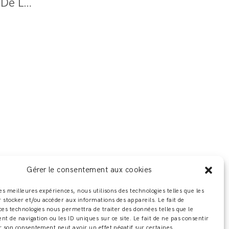
Adeline Ziliox X Maurice Lacroix X Maison De L'alsace
Gérer le consentement aux cookies
les meilleures expériences, nous utilisons des technologies telles que les
 stocker et/ou accéder aux informations des appareils. Le fait de
ces technologies nous permettra de traiter des données telles que le
 de navigation ou les ID uniques sur ce site. Le fait de ne pas consentir
r son consentement peut avoir un effet négatif sur certaines