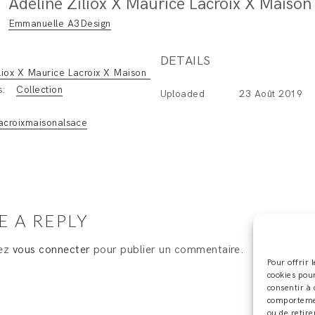
Emmanuelle A3Design
DETAILS
liox X Maurice Lacroix X Maison de l'alsace
s:
Collection
Uploaded
23 Août 2019
:
acroixmaisonalsace
E A REPLY
vez
vous connecter
pour publier un commentaire.
Pour offrir 
cookies pour
consentir à 
comportement
ou de retire