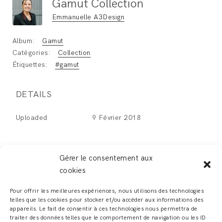
Gamut Collection
Emmanuelle A3Design
Album:
Gamut
Catégories:
Collection
Étiquettes:
#gamut
DETAILS
Uploaded
9 Février 2018
Gérer le consentement aux
cookies
LEAVE A REPLY
Pour offrir les meilleures expériences, nous utilisons des technologies
telles que les cookies pour stocker et/ou accéder aux informations des
Vous devez
vous connecter
pour publier un
appareils. Le fait de consentir à ces technologies nous permettra de
traiter des données telles que le comportement de navigation ou les ID
commentaire.