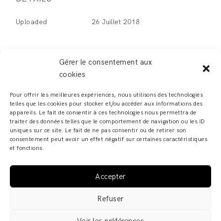
Uploaded
26 Juillet 2018
Gérer le consentement aux
cookies
LEAVE A REPLY
Pour offrir les meilleures expériences, nous utilisons des technologies
telles que les cookies pour stocker et/ou accéder aux informations des
Vous devez
vous connecter
pour publier un
appareils. Le fait de consentir à ces technologies nous permettra de
traiter des données telles que le comportement de navigation ou les ID
commentaire.
uniques sur ce site. Le fait de ne pas consentir ou de retirer son
consentement peut avoir un effet négatif sur certaines caractéristiques
et fonctions.
Accepter
ADELINE ZILIOX - SHOWROOM & ATELIER – 6, RUE DES
Refuser
FRANCS BOURGEOIS – 67000 STRASBOURG COPYRIGHT
© 2019 · ADELINE ZILIOX ·
MENTIONS LÉGALES /
Voir les préférences