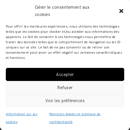
Gérer le consentement aux
cookies
Pour offrir les meilleures expériences, nous utilisons des technologies
telles que les cookies pour stocker et/ou accéder aux informations des
appareils. Le fait de consentir à ces technologies nous permettra de
traiter des données telles que le comportement de navigation ou les ID
uniques sur ce site. Le fait de ne pas consentir ou de retirer son
consentement peut avoir un effet négatif sur certaines caractéristiques
et fonctions.
Accepter
ADELINE ZILIOX - SHOWROOM & ATELIER – 6, RUE DES
Refuser
FRANCS BOURGEOIS – 67000 STRASBOURG COPYRIGHT
© 2019 · ADELINE ZILIOX ·
MENTIONS LÉGALES /
Voir les préférences
POLITIQUE DE CONFIDENTIALITÉ
·
CGV
Information sur les
Mentions légales et politique de
cookies
confidentialité