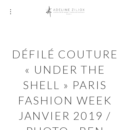
DÉFILÉ COUTURE
« UNDER THE
SHELL » PARIS
FASHION WEEK
JANVIER 2019 /