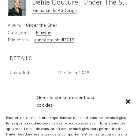
Défilé Couture "Under The Shell" Paris Fashion Week Janvier 2019 / Photo : Ben Hincker
Emmanuelle A3Design
Album:
Under the Shell
Catégories:
Runway
Étiquettes:
#undertheshell2019
DETAILS
Uploaded
11 Février 2019
Gérer le consentement aux
cookies
LEAVE A REPLY
Pour offrir les meilleures expériences, nous utilisons des technologies
telles que les cookies pour stocker et/ou accéder aux informations des
Vous devez
vous connecter
pour publier un
appareils. Le fait de consentir à ces technologies nous permettra de
traiter des données telles que le comportement de navigation ou les ID
commentaire.