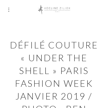
DÉFILÉ COUTURE
« UNDER THE
SHELL » PARIS
FASHION WEEK
JANVIER 2019 /