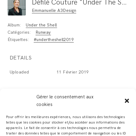
Défilé Couture "Under The Shell" Paris Fashion Week Janvier 2019 / Photo : Ben Hincker
Emmanuelle A3Design
Album:
Under the Shell
Catégories:
Runway
Étiquettes:
#undertheshell2019
DETAILS
Uploaded
11 Février 2019
Gérer le consentement aux
cookies
LEAVE A REPLY
Pour offrir les meilleures expériences, nous utilisons des technologies
telles que les cookies pour stocker et/ou accéder aux informations des
Vous devez
vous connecter
pour publier un
appareils. Le fait de consentir à ces technologies nous permettra de
traiter des données telles que le comportement de navigation ou les ID
commentaire.