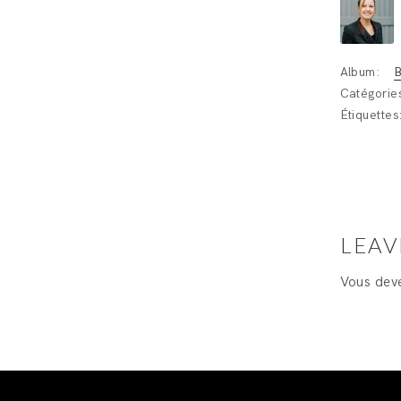
Album:
B
Catégorie
Étiquettes
LEAV
Vous de