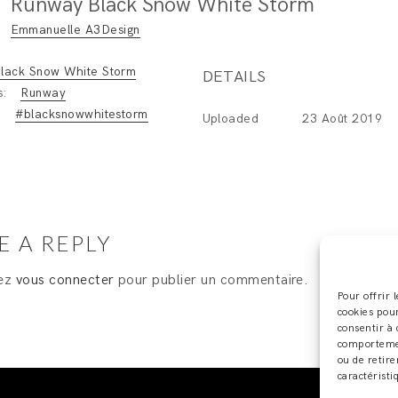
Runway Black Snow White Storm
Emmanuelle A3Design
lack Snow White Storm
DETAILS
s:
Runway
:
#blacksnowwhitestorm
Uploaded
23 Août 2019
E A REPLY
vez
vous connecter
pour publier un commentaire.
Pour offrir 
cookies pour
consentir à 
comportement
ou de retire
caractéristi