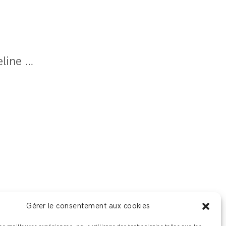
Collection Capsule Under The Shell By Adeline Ziliox
Gérer le consentement aux cookies