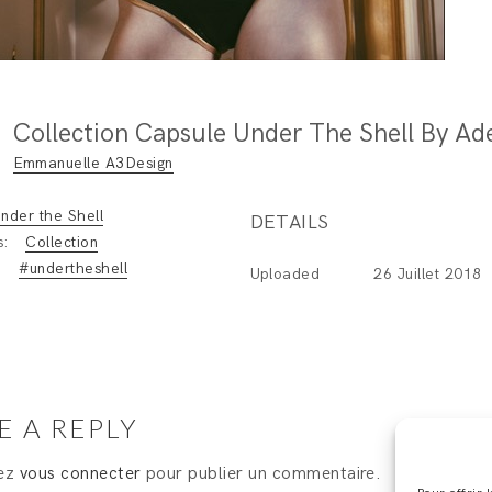
Emmanuelle A3Design
nder the Shell
DETAILS
s:
Collection
:
#undertheshell
Uploaded
26 Juillet 2018
E A REPLY
vez
vous connecter
pour publier un commentaire.