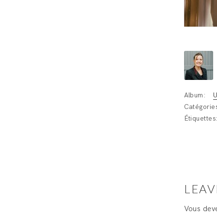
Album:
U
Catégorie
Étiquettes
LEAV
Vous de